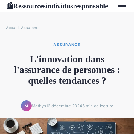
Ressourcesindividusresponsable
📰
Accueil
›
Assurance
ASSURANCE
L'innovation dans
l'assurance de personnes :
quelles tendances ?
Mathys
16 décembre 2024
6 min de lecture
M