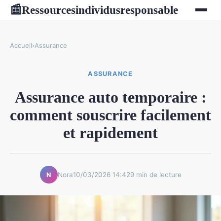
Ressourcesindividusresponsable
📰
Accueil
›
Assurance
ASSURANCE
Assurance auto temporaire :
comment souscrire facilement
et rapidement
Nora
10/03/2026 14:42
9 min de lecture
N