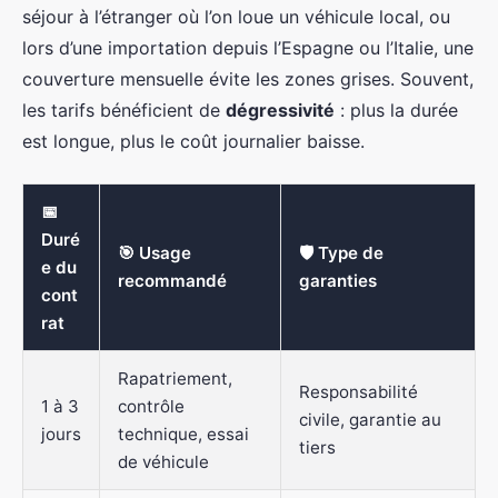
séjour à l’étranger où l’on loue un véhicule local, ou
lors d’une importation depuis l’Espagne ou l’Italie, une
couverture mensuelle évite les zones grises. Souvent,
les tarifs bénéficient de
dégressivité
: plus la durée
est longue, plus le coût journalier baisse.
📅
Duré
🎯 Usage
🛡️ Type de
e du
recommandé
garanties
cont
rat
Rapatriement,
Responsabilité
1 à 3
contrôle
civile, garantie au
jours
technique, essai
tiers
de véhicule