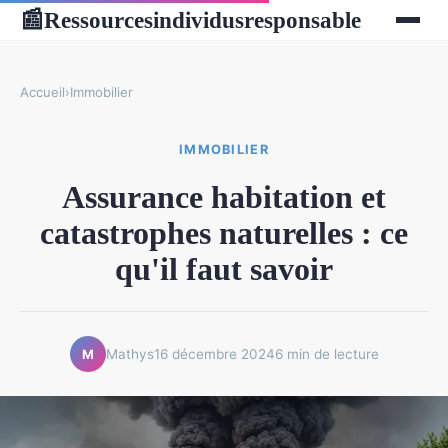
Ressourcesindividusresponsable
📰
Accueil
›
Immobilier
IMMOBILIER
Assurance habitation et
catastrophes naturelles : ce
qu'il faut savoir
Mathys
16 décembre 2024
6 min de lecture
M