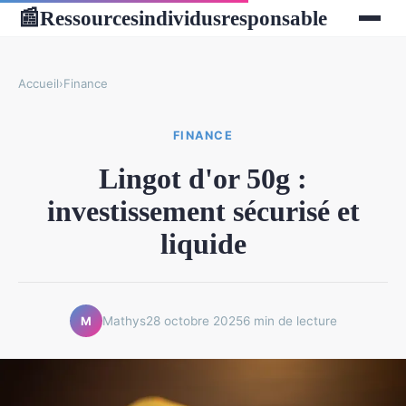
Ressourcesindividusresponsable
📰
Accueil
›
Finance
FINANCE
Lingot d'or 50g :
investissement sécurisé et
liquide
Mathys
28 octobre 2025
6 min de lecture
M